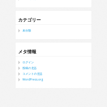
カテゴリー
未分類
メタ情報
ログイン
投稿の
RSS
コメントの
RSS
WordPress.org
christian louboutin online shop
,
ralph lauren sale uk
,
christian louboutin sale
uk
,
christian louboutin outlet
,
christian louboutin sale
,
ralph lauren outlet
,
louis
vuitton outlet uk
,
moncler outlet uk
,
north face jacket sale
,
cheap michael kors